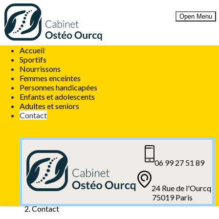
Open Menu
Accueil
Sportifs
Nourrissons
Votre ostéopathe à Paris 19ème
Femmes enceintes
Personnes handicapées
Enfants et adolescents
Adultes et seniors
Contact
Prendre rendez-vous avec Lisa Torrekens
Prendre rendez-vous avec Jessica Patry
06 99 27 51 89
24 Rue de l'Ourcq
75019 Paris
Accueil
Contact