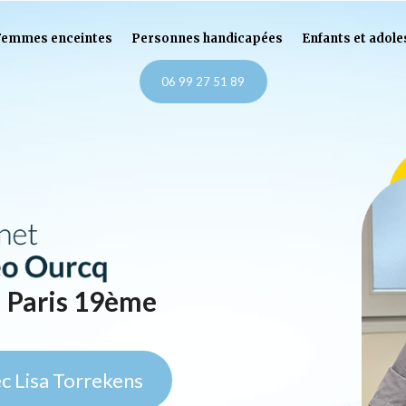
Femmes enceintes
Personnes handicapées
Enfants et adol
06 99 27 51 89
à Paris 19ème
c Lisa Torrekens